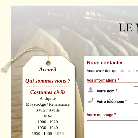
Nous contacter
Accueil
Vous avez des questions ou u
*
Qui sommes nous ?
Vos informations
*
Costumes civils
Votre nom
Antiquité
*
Votre téléphone
Moyen-Âge / Renaissance
XVIIè / XVIIIè
*
Votre message
XIXè
1900 - 1920
1930 - 1940
1950 - 1960 - 1970